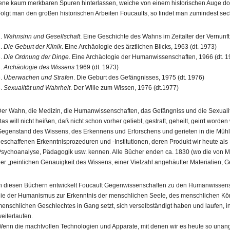
ene kaum merkbaren Spuren hinterlassen, weiche von einem historischen Auge do
olgt man den großen historischen Arbeiten Foucaults, so findet man zumindest se
1.
Wahnsinn und Gesellschaft
. Eine Geschichte des Wahns im Zeitalter der Vernunft
2.
Die Geburt der Klinik
. Eine Archäologie des ärztlichen Blicks, 1963 (dt. 1973)
3.
Die Ordnung der Dinge
. Eine Archäologie der Humanwissenschaften, 1966 (dt. 1
4.
Archäologie des Wissens
1969 (dt. 1973)
5.
Überwachen und Strafen
. Die Geburt des Gefängnisses, 1975 (dt. 1976)
6.
Sexualität und Wahrheit
. Der Wille zum Wissen, 1976 (dt.1977)
er Wahn, die Medizin, die Humanwissenschaften, das Gefängniss und die Sexualitä
as will nicht heißen, daß nicht schon vorher geliebt, gestraft, geheilt, geirrt worde
egenstand des Wissens, des Erkennens und Erforschens und gerieten in die Müh
eschaffenen Erkenntnisprozeduren und ‑Institutionen, deren Produkt wir heute als 
sychoanalyse, Pädagogik usw. kennen. Alle Bücher enden ca. 1830 (wo die von Ma
er „peinlichen Genauigkeit des Wissens, einer Vielzahl angehäufter Materialien, G
n diesen Büchern entwickelt Foucault Gegenwissenschaften zu den Humanwissensc
ie der Humanismus zur Erkenntnis der menschlichen Seele, des menschlichen Kör
enschlichen Geschlechtes in Gang setzt, sich verselbständigt haben und laufen
eiterlaufen.
enn die machtvollen Technologien und Apparate, mit denen wir es heute so unan