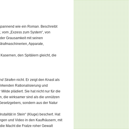
 spannend wie ein Roman. Beschreibt
“, vom „Exzess zum System“, von
der Grausamkeit mit seinen
trafmaschinerien, Apparate,
asernen, den Spitälern gleicht, die
d Strafen
nicht. Er zeigt den Knast als
wirkenden Rationalisierung und
lde plädiert. Sie hat nicht nur für die
n, die wirksamer sind als die unnützen
Gesetzgebers, sondern aus der Natur
talität in Stein“ (Kluge) beschert. Hat
ngen und Video in den Kaufhäusern, mit
die Macht die Fratze roher Gewalt