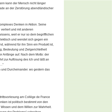
ann kann der Mensch nicht länger
erade an der Zerstörung abendländischer
komplexes Denken in Aktion. Seine
verliert und mit anderen
ssens, weil er nur so dem begrifflichen
lektisch und wendet sich gegen ein
 während für ihn Sinn ein Produkt ist,
g, Bedeutung und Zielgerichtetheit
 der Anfänge auf. Nach dem Motto: der
ührt zur Auflösung des Ich und läßt an
 …“
en und Durcheinander. wo gestern das
Antrittsvorlesung am Collège de France
nken ist politisch bestimmt von den
 Wissen und dem Willen zur Wahrheit.