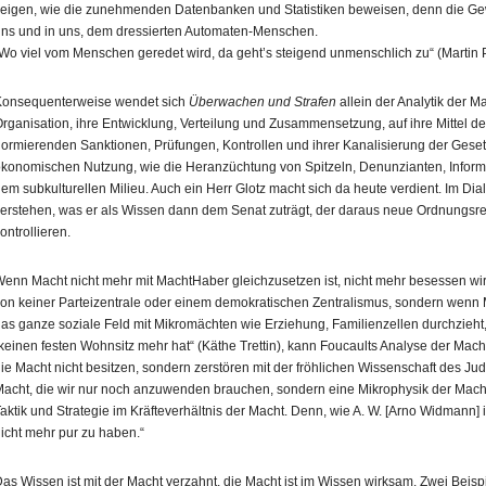
eigen, wie die zunehmenden Datenbanken und Statistiken beweisen, denn die Gew
ns und in uns, dem dressierten Automaten-Menschen.
Wo viel vom Menschen geredet wird, da geht’s steigend unmenschlich zu“ (Martin 
onsequenterweise wendet sich
Überwachen und Strafen
allein der Analytik der M
rganisation, ihre Entwicklung, Verteilung und Zusammensetzung, auf ihre Mittel 
ormierenden Sanktionen, Prüfungen, Kontrollen und ihrer Kanalisierung der Gese
konomischen Nutzung, wie die Heranzüchtung von Spitzeln, Denunzianten, Infor
em subkulturellen Milieu. Auch ein Herr Glotz macht sich da heute verdient. Im Dial
erstehen, was er als Wissen dann dem Senat zuträgt, der daraus neue Ordnungsr
ontrollieren.
enn Macht nicht mehr mit MachtHaber gleichzusetzen ist, nicht mehr besessen wird,
on keiner Parteizentrale oder einem demokratischen Zentralismus, sondern wenn M
as ganze soziale Feld mit Mikromächten wie Erziehung, Familienzellen durchzieht, 
keinen festen Wohnsitz mehr hat“ (Käthe Trettin), kann Foucaults Analyse der Mach
ie Macht nicht besitzen, sondern zerstören mit der fröhlichen Wissenschaft des Jud
acht, die wir nur noch anzuwenden brauchen, sondern eine Mikrophysik der Macht, d
aktik und Strategie im Kräfteverhältnis der Macht. Denn, wie A. W. [Arno Widmann] 
icht mehr pur zu haben.“
as Wissen ist mit der Macht verzahnt, die Macht ist im Wissen wirksam. Zwei Beisp