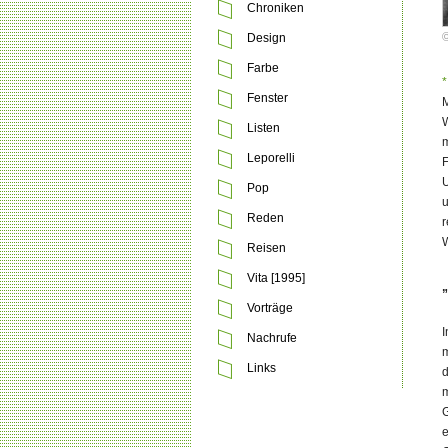
Chroniken
©
Design
Farbe
*
Fenster
M
W
Listen
m
Leporelli
F
U
Pop
u
Reden
r
W
Reisen
Vita [1995]
„
Vorträge
I
Nachrufe
m
Links
d
m
G
e