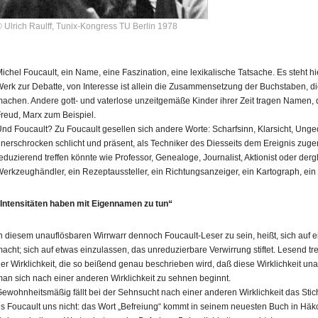
 Ulrich Raulff, Tunix-Kongress TU Berlin 1978
ichel Foucault, ein Name, eine Faszination, eine lexikalische Tatsache. Es steht hi
erk zur Debatte, von Interesse ist allein die Zusammensetzung der Buchstaben,
achen. Andere gott‑ und vaterlose unzeitgemäße Kinder ihrer Zeit tragen Namen, d
reud, Marx zum Beispiel.
nd Foucault? Zu Foucault gesellen sich andere Worte: Scharfsinn, Klarsicht, Ungedul
nerschrocken schlicht und präsent, als Techniker des Diesseits dem Ereignis zugene
eduzierend treffen könnte wie Professor, Genealoge, Journalist, Aktionist oder dergl
erkzeughändler, ein Rezeptaussteller, ein Richtungsanzeiger, ein Kartograph, ei
Intensitäten haben mit Eigennamen zu tun“
n diesem unauflösbaren Wirrwarr dennoch Foucault‑Leser zu sein, heißt, sich auf ein
acht; sich auf etwas einzulassen, das unreduzierbare Verwirrung stiftet. Lesend tr
er Wirklichkeit, die so beißend genau beschrieben wird, daß diese Wirklichkeit 
an sich nach einer anderen Wirklichkeit zu sehnen beginnt.
ewohnheitsmäßig fällt bei der Sehnsucht nach einer anderen Wirklichkeit das Stich
s Foucault uns nicht: das Wort „Befreiung“ kommt in seinem neuesten Buch in Häkc