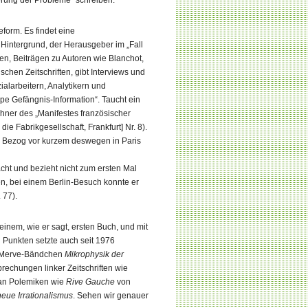
erung der Probleme“ schreiben.
form. Es findet eine
en Hintergrund, der Herausgeber im „Fall
gen, Beiträgen zu Autoren wie Blanchot,
schen Zeitschriften, gibt Interviews und
ialarbeitern, Analytikern und
ppe Gefängnis‑Information“. Taucht ein
ichner des „Manifestes französischer
ie Fabrikgesellschaft, Frankfurt] Nr. 8).
ran. Bezog vor kurzem deswegen in Paris
acht und bezieht nicht zum ersten Mal
n, bei einem Berlin‑Besuch konnte er
 77).
seinem, wie er sagt, ersten Buch, und mit
 Punkten setzte auch seit 1976
em Merve‑Bändchen
Mikrophysik der
rechungen linker Zeitschriften wie
 an Polemiken wie
Rive Gauche
von
neue Irrationalismus
. Sehen wir genauer