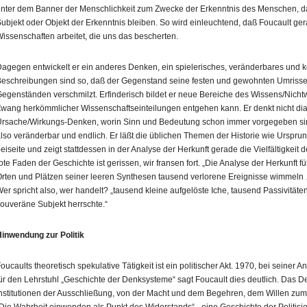
nter dem Banner der Menschlichkeit zum Zwecke der Erkenntnis des Menschen, d
ubjekt oder Objekt der Erkenntnis bleiben. So wird einleuchtend, daß Foucault g
issenschaften arbeitet, die uns das bescherten.
agegen entwickelt er ein anderes Denken, ein spielerisches, veränderbares und 
eschreibungen sind so, daß der Gegenstand seine festen und gewohnten Umrisse 
egenständen verschmilzt. Erfinderisch bildet er neue Bereiche des Wissens/Nichtwi
wang herkömmlicher Wissenschaftseinteilungen entgehen kann. Er denkt nicht dia
rsache/Wirkungs‑Denken, worin Sinn und Bedeutung schon immer vorgegeben sind,
lso veränderbar und endlich. Er läßt die üblichen Themen der Historie wie Ursprun
eiseite und zeigt stattdessen in der Analyse der Herkunft gerade die Vielfältigkeit
ote Faden der Geschichte ist gerissen, wir fransen fort. „Die Analyse der Herkunft f
rten und Plätzen seiner leeren Synthesen tausend verlorene Ereignisse wimmeln
er spricht also, wer handelt? „tausend kleine aufgelöste Iche, tausend Passivität
ouveräne Subjekt herrschte.“
inwendung zur Politik
oucaults theoretisch spekulative Tätigkeit ist ein politischer Akt. 1970, bei seiner 
ür den Lehrstuhl „Geschichte der Denksysteme“ sagt Foucault dies deutlich. Das De
nstitutionen der Ausschließung, von der Macht und dem Begehren, dem Willen zum