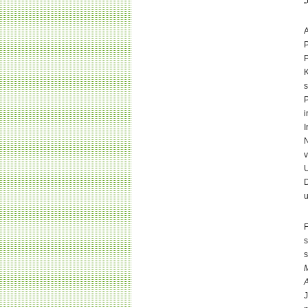
„
A
P
P
K
s
P
i
I
N
v
U
D
u
F
s
s
M
J