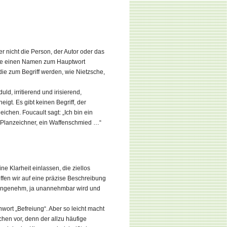
er nicht die Person, der Autor oder das
 die einen Namen zum Hauptwort
ie zum Begriff werden, wie Nietzsche,
d, irritierend und irisierend,
igt. Es gibt keinen Begriff, der
eichen. Foucault sagt: „Ich bin ein
n Planzeichner, ein Waffenschmied …“
e Klarheit einlassen, die ziellos
effen wir auf eine präzise Beschreibung
unangenehm, ja unannehmbar wird und
wort „Befreiung“. Aber so leicht macht
hen vor, denn der allzu häufige