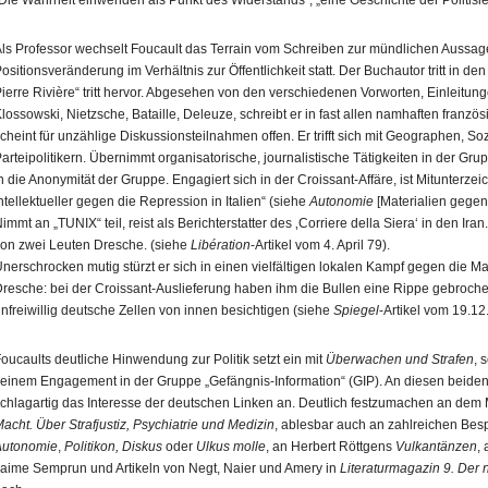
Die Wahrheit einwenden als Punkt des Widerstands“, „eine Geschichte der Politisi
ls Professor wechselt Foucault das Terrain vom Schreiben zur mündlichen Aussage
ositionsveränderung im Verhältnis zur Öffentlichkeit statt. Der Buchautor tritt in d
ierre Rivière“ tritt hervor. Abgesehen von den verschiedenen Vorworten, Einleitun
lossowski, Nietzsche, Bataille, Deleuze, schreibt er in fast allen namhaften französi
cheint für unzählige Diskussionsteilnahmen offen. Er trifft sich mit Geographen, Soz
arteipolitikern. Übernimmt organisatorische, journalistische Tätigkeiten in der Gru
n die Anonymität der Gruppe. Engagiert sich in der Croissant‑Affäre, ist Mitunterze
ntellektueller gegen die Repression in Italien“ (siehe
Autonomie
[Materialien gegen d
immt an „TUNIX“ teil, reist als Berichterstatter des ‚Corriere della Siera‘ in den I
on zwei Leuten Dresche. (siehe
Libération
‑Artikel vom 4. April 79).
nerschrocken mutig stürzt er sich in einen vielfältigen lokalen Kampf gegen die M
resche: bei der Croissant‑Auslieferung haben ihm die Bullen eine Rippe gebroche
nfreiwillig deutsche Zellen von innen besichtigen (siehe
Spiegel
‑Artikel vom 19.12.
oucaults deutliche Hinwendung zur Politik setzt ein mit
Überwachen und Strafen
, 
einem Engagement in der Gruppe „Gefängnis‑Information“ (GIP). An diesen beiden
chlagartig das Interesse der deutschen Linken an. Deutlich festzumachen an d
acht. Über Strafjustiz, Psychiatrie und Medizin
, ablesbar auch an zahlreichen Besp
Autonomie
,
Politikon, Diskus
oder
Ulkus molle
, an Herbert Röttgens
Vulkantänzen
,
aime Semprun und Artikeln von Negt, Naier und Amery in
Literaturmagazin 9. Der 