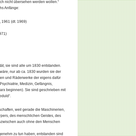
ch nicht übersehen werden wollen.“
chs Anfänge:
, 1961 (dt. 1969)
971)
t, sie sind alle um 1830 entstanden.
n wäre, nur ab ca. 1830 wurden sie der
len und Räderwerke der eigens dafür
Psychiatrie, Medizin, Gefängnis,
rx beginnen). Sie sind geschrieben mit
eduld“.
haften, weil gerade die Maschinerien,
pers, des menschlichen Geistes, des
, inzwischen auch ohne den Menschen
genehm zu tun haben, entstanden sind