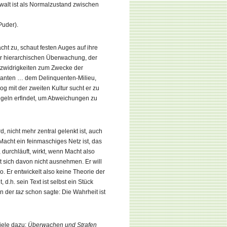
alt ist als Normalzustand zwischen
Puder).
acht zu, schaut festen Auges auf ihre
der hierarchischen Überwachung, der
tzwidrigkeiten zum Zwecke der
manten … dem Delinquenten‑Milieu,
og mit der zweiten Kultur sucht er zu
egeln erfindet, um Abweichungen zu
 nicht mehr zentral gelenkt ist, auch
acht ein feinmaschiges Netz ist, das
durchläuft, wirkt, wenn Macht also
t sich davon nicht ausnehmen. Er will
o. Er entwickelt also keine Theorie der
.h. sein Text ist selbst ein Stück
in der
taz
schon sagte: Die Wahrheit ist
iele dazu:
Überwachen und Strafen