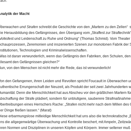
ach.
nalytik der Macht
berwachen und Strafen
schreibt die Geschichte von den „Martern zu den Zellen“
ie Herausbildung des Gefängnisses, den Übergang vom „Straffest zur Straftechnik
Volksfest und Leidenschaft zu Ruhe und Ordnung“ (Thomas Schmid). Vom Theater 
chauprozessen, Zeremonien und inszenierten Szenen zur monotonen Fabrik der S
nstitutionen, Technologien und Kriminalwissenschaften.
Was ist daran verwunderlich, wenn das Gefängnis den Fabriken, den Schulen, den K
llesamt den Gefängnissen gleichen?“
un, von den Menschen ist nicht mehr die Rede, das ist verwunderlich!
on den Gefangenen, ihren Leiden und Revolten spricht Foucault in
Überwachen un
uthentische Errungenschaft der Neuzeit, als Produkt der seit zwei Jahrhunderten 
umanität. Denn die Menschlichkeit hat aus Abscheu vor den gräßlichen Martern für Mi
bschaffung der Strafe plädiert, sondern für unblutigere, sauberere Strafmaßnahme
bertreibungen eines Herrschers Rache: „Strafen nicht mehr nach dem Willen des 
er Dinge fließen lassen.“ (Marat)
iese erbarmungslose mitleidige Menschlichkeit hat uns also die technokratische „Bru
ns die allgegenwärtige Überwachung und Kontrolle beschert, mit Ampeln, Zeitzwä
hren Normen und Disziplinen in unseren Köpfen und Körpern. Immer seltener muß 