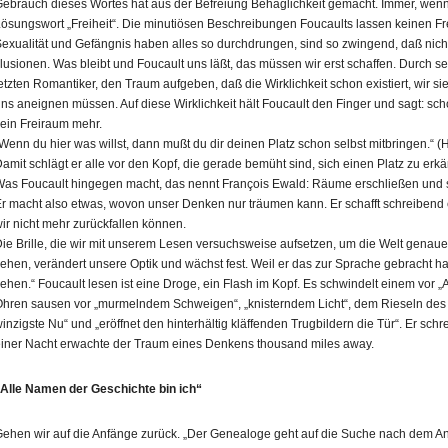
ebrauch dieses Wortes hat aus der Befreiung Behaglichkeit gemacht. Immer, wenn 
ösungswort „Freiheit“. Die minutiösen Beschreibungen Foucaults lassen keinen Fre
exualität und Gefängnis haben alles so durchdrungen, sind so zwingend, daß nicht
llusionen. Was bleibt und Foucault uns läßt, das müssen wir erst schaffen. Durch 
etzten Romantiker, den Traum aufgeben, daß die Wirklichkeit schon existiert, wir s
ns aneignen müssen. Auf diese Wirklichkeit hält Foucault den Finger und sagt: sch
ein Freiraum mehr.
Wenn du hier was willst, dann mußt du dir deinen Platz schon selbst mitbringen.“ 
amit schlägt er alle vor den Kopf, die gerade bemüht sind, sich einen Platz zu erk
as Foucault hingegen macht, das nennt François Ewald: Räume erschließen und si
r macht also etwas, wovon unser Denken nur träumen kann. Er schafft schreibend ei
ir nicht mehr zurückfallen können.
ie Brille, die wir mit unserem Lesen versuchsweise aufsetzen, um die Welt genauer,
ehen, verändert unsere Optik und wächst fest. Weil er das zur Sprache gebracht ha
ehen.“ Foucault lesen ist eine Droge, ein Flash im Kopf. Es schwindelt einem vor 
hren sausen vor „murmelndem Schweigen“, „knisterndem Licht“, dem Rieseln des 
inzigste Nu“ und „eröffnet den hinterhältig kläffenden Trugbildern die Tür“. Er schr
iner Nacht erwachte der Traum eines Denkens thousand miles away.
Alle Namen der Geschichte bin ich“
ehen wir auf die Anfänge zurück. „Der Genealoge geht auf die Suche nach dem An