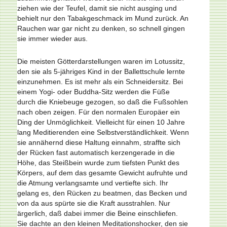
ziehen wie der Teufel, damit sie nicht ausging und
behielt nur den Tabakgeschmack im Mund zurück. An
Rauchen war gar nicht zu denken, so schnell gingen
sie immer wieder aus.
Die meisten Götterdarstellungen waren im Lotussitz,
den sie als 5-jähriges Kind in der Ballettschule lernte
einzunehmen. Es ist mehr als ein Schneidersitz. Bei
einem Yogi- oder Buddha-Sitz werden die Füße
durch die Kniebeuge gezo­gen, so daß die Fußsohlen
nach oben zeigen. Für den normalen Europäer ein
Ding der Unmöglichkeit. Vielleicht für einen 10 Jahre
lang Meditierenden eine Selbstverständlichkeit. Wenn
sie annähernd diese Haltung einnahm, straffte sich
der Rücken fast automatisch kerzengerade in die
Höhe, das Steißbein wurde zum tiefsten Punkt des
Körpers, auf dem das gesamte Gewicht aufruhte und
die Atmung verlangsamte und vertiefte sich. Ihr
gelang es, den Rücken zu beatmen, das Becken und
von da aus spürte sie die Kraft ausstrahlen. Nur
ärgerlich, daß dabei immer die Beine einschliefen.
Sie dachte an den kleinen Meditationshocker, den sie