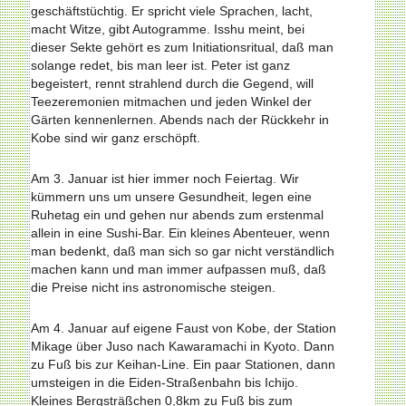
geschäftstüchtig. Er spricht viele Sprachen, lacht,
macht Witze, gibt Autogramme. Isshu meint, bei
dieser Sekte gehört es zum Initiationsritual, daß man
solange redet, bis man leer ist. Peter ist ganz
begeistert, rennt strahlend durch die Gegend, will
Teezeremonien mitmachen und jeden Winkel der
Gärten kennenlernen. Abends nach der Rückkehr in
Kobe sind wir ganz erschöpft.
Am 3. Januar ist hier immer noch Feiertag. Wir
kümmern uns um unsere Gesundheit, legen eine
Ruhetag ein und gehen nur abends zum erstenmal
allein in eine Sushi-Bar. Ein kleines Abenteuer, wenn
man bedenkt, daß man sich so gar nicht verständlich
machen kann und man immer aufpassen muß, daß
die Preise nicht ins astronomische steigen.
Am 4. Januar auf eigene Faust von Kobe, der Station
Mikage über Juso nach Kawaramachi in Kyoto. Dann
zu Fuß bis zur Keihan-Line. Ein paar Stationen, dann
umsteigen in die Eiden-Straßenbahn bis Ichijo.
Kleines Bergsträßchen 0,8km zu Fuß bis zum