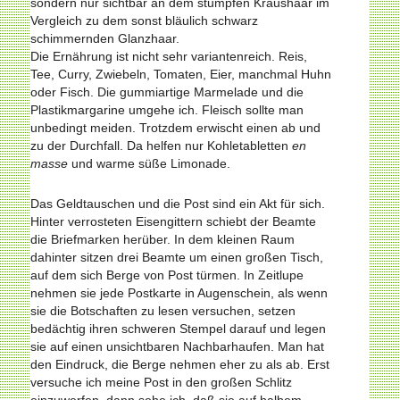
sondern nur sichtbar an dem stumpfen Kraushaar im
Vergleich zu dem sonst bläulich schwarz
schimmernden Glanzhaar.
Die Ernährung ist nicht sehr variantenreich. Reis,
Tee, Curry, Zwiebeln, Tomaten, Eier, manchmal Huhn
oder Fisch. Die gummiartige Marmelade und die
Plastikmargarine umgehe ich. Fleisch sollte man
unbedingt meiden. Trotzdem erwischt einen ab und
zu der Durchfall. Da helfen nur Kohletabletten
en
masse
und warme süße Limonade.
Das Geldtauschen und die Post sind ein Akt für sich.
Hinter verrosteten Eisengittern schiebt der Beamte
die Briefmarken herüber. In dem kleinen Raum
dahinter sitzen drei Beamte um einen großen Tisch,
auf dem sich Berge von Post türmen. In Zeitlupe
nehmen sie jede Postkarte in Augenschein, als wenn
sie die Botschaften zu lesen versuchen, setzen
bedächtig ihren schweren Stempel darauf und legen
sie auf einen unsichtbaren Nachbarhaufen. Man hat
den Eindruck, die Berge nehmen eher zu als ab. Erst
versuche ich meine Post in den großen Schlitz