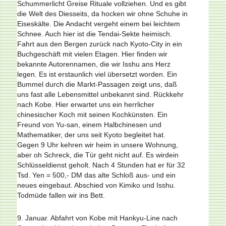
Schummerlicht Greise Rituale vollziehen. Und es gibt
die Welt des Diesseits, da hocken wir ohne Schuhe in
Eiseskälte. Die Andacht vergeht einem bei leichtem
Schnee. Auch hier ist die Tendai-Sekte heimisch.
Fahrt aus den Bergen zurück nach Kyoto-City in ein
Buchgeschäft mit vielen Etagen. Hier finden wir
bekannte Autorennamen, die wir Isshu ans Herz
legen. Es ist erstaunlich viel übersetzt worden. Ein
Bummel durch die Markt-Passagen zeigt uns, daß
uns fast alle Lebensmittel unbekannt sind. Rückkehr
nach Kobe. Hier erwartet uns ein herrlicher
chinesischer Koch mit seinen Kochkünsten. Ein
Freund von Yu-san, einem Halbchinesen und
Mathematiker, der uns seit Kyoto begleitet hat.
Gegen 9 Uhr kehren wir heim in unsere Wohnung,
aber oh Schreck, die Tür geht nicht auf. Es wirdein
Schlüsseldienst geholt. Nach 4 Stunden hat er für 32
Tsd. Yen = 500,- DM das alte Schloß aus- und ein
neues eingebaut. Abschied von Kimiko und Isshu.
Todmüde fallen wir ins Bett.
9. Januar. Abfahrt von Kobe mit Hankyu-Line nach