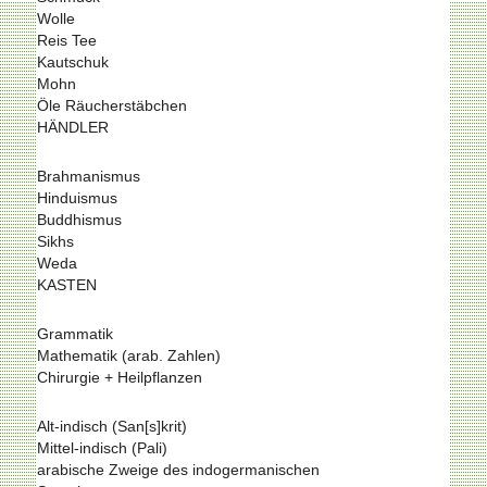
Wolle
Reis Tee
Kautschuk
Mohn
Öle Räucherstäbchen
HÄNDLER
Brahmanismus
Hinduismus
Buddhismus
Sikhs
Weda
KASTEN
Grammatik
Mathematik (arab. Zahlen)
Chirurgie + Heilpflanzen
Alt-indisch (San[s]krit)
Mittel-indisch (Pali)
arabische Zweige des indogermanischen