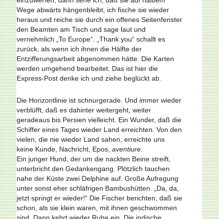
einzuwerfen, dann sehe ich, daß sie auf halbem
Wege abwärts hängenbleibt, ich fische sie wieder
heraus und reiche sie durch ein offenes Seitenfenster
den Beamten am Tisch und sage laut und
vernehmlich „To Europe“. „Thank you“ schallt es
zurück, als wenn ich ihnen die Hälfte der
Entzifferungsarbeit abgenommen hätte. Die Karten
werden umgehend bearbeitet. Das ist hier die
Express-Post denke ich und ziehe beglückt ab.
Die Horizontlinie ist schnurgerade. Und immer wieder
verblüfft, daß es dahinter weitergeht, weiter
geradeaus bis Persien vielleicht. Ein Wunder, daß die
Schiffer eines Tages wieder Land erreichten. Von den
vielen, die nie wieder Land sahen, erreichte uns
keine Kunde, Nachricht, Epos,
aventiure
.
Ein junger Hund, der um die nackten Beine streift,
unterbricht den Gedankengang. Plötzlich tauchen
nahe der Küste zwei Delphine auf. Große Aufregung
unter sonst eher schläfrigen Bambushütten. „Da, da,
jetzt springt er wieder!“ Die Fischer berichten, daß sie
schon, als sie klein waren, mit ihnen geschwommen
sind. Dann kehrt wieder Ruhe ein. Die indische