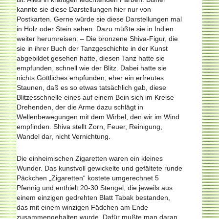
kannte sie diese Darstellungen hier nur von
Postkarten. Gerne würde sie diese Darstellungen mal
in Holz oder Stein sehen. Dazu müßte sie in Indien
weiter herumreisen. – Die bronzene Shiva-Figur, die
sie in ihrer Buch der Tanzgeschichte in der Kunst
abgebildet gesehen hatte, diesen Tanz hatte sie
empfunden, schnell wie der Blitz. Dabei hatte sie
nichts Göttliches empfunden, eher ein erfreutes
Staunen, daß es so etwas tatsächlich gab, diese
Blitzesschnelle eines auf einem Bein sich im Kreise
Drehenden, der die Arme dazu schlägt in
Wellenbewegungen mit dem Wirbel, den wir im Wind
empfinden. Shiva stellt Zorn, Feuer, Reinigung,
Wandel dar, nicht Vernichtung.
Die einheimischen Zigaretten waren ein kleines
Wunder. Das kunstvoll gewickelte und gefältete runde
Päckchen „Zigaretten“ kostete umgerechnet 5
Pfennig und enthielt 20-30 Stengel, die jeweils aus
einem einzigen gedrehten Blatt Tabak bestanden,
das mit einem winzigen Fädchen am Ende
zusammengehalten wurde. Dafür mußte man daran