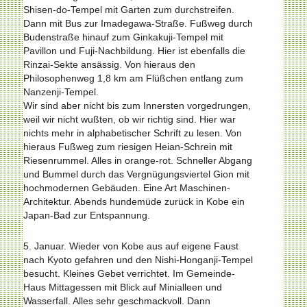
Shisen-do-Tempel mit Garten zum durchstreifen.
Dann mit Bus zur Imadegawa-Straße. Fußweg durch
Budenstraße hinauf zum Ginkakuji-Tempel mit
Pavillon und Fuji-Nachbildung. Hier ist ebenfalls die
Rinzai-Sekte ansässig. Von hieraus den
Philosophenweg 1,8 km am Flüßchen entlang zum
Nanzenji-Tempel.
Wir sind aber nicht bis zum Innersten vorgedrungen,
weil wir nicht wußten, ob wir richtig sind. Hier war
nichts mehr in alphabetischer Schrift zu lesen. Von
hieraus Fußweg zum riesigen Heian-Schrein mit
Riesenrummel. Alles in orange-rot. Schneller Abgang
und Bummel durch das Vergnügungsviertel Gion mit
hochmodernen Gebäuden. Eine Art Maschinen-
Architektur. Abends hundemüde zurück in Kobe ein
Japan-Bad zur Entspannung.
5. Januar. Wieder von Kobe aus auf eigene Faust
nach Kyoto gefahren und den Nishi-Honganji-Tempel
besucht. Kleines Gebet verrichtet. Im Gemeinde-
Haus Mittagessen mit Blick auf Minialleen und
Wasserfall. Alles sehr ge­schmackvoll. Dann