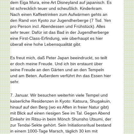
dem Eiga Mura, eine Art Disneyland auf japanisch. Es
ist schrecklich teuer und scheußlich. Kinderkram.
Nach einen Kaffeetrinken zum Aufwärmen gehts an
den Rand von Kyoto zur Jugendherberge (7 Tsd. Yen
pro Person incl. Abendessen und Frühstück). Alles
sehr teuer. Dafür ist das Bad in der Jugendherberge
eine First-Class-Erfindung, wie überhaupt es hier
überall eine hohe Lebensqualität gibt.
Es freut mich, daß Peter Japan beeindruckt, so teilt
er doch meine Freude. Und ich bin erstaunt über
seine Freude an den Gärten und an den Tempeln
und am Beten. Außerdem verführt ihn das Essen hier
sehr.
7. Januar. Wir besuchen weiterhin viele Tempel und
kaiserliche Residenzen in Kyoto: Katsura, Shugakuin,
hinauf auf den Berg (wo es Affen in freier Natur gibt)
mit Blick auf einen riesigen See im Tal. Gegen Abend
Einkehr im Ritsu-in beim Mönch Shunsho Utsumi, der
zur Tendai-Sekte gehört. Sein Initiationsritual bestand
in einem 1000-Tage Marsch, täglich 30 km mit