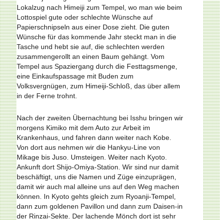
Lokalzug nach Himeiji zum Tempel, wo man wie beim
Lottospiel gute oder schlechte Wünsche auf
Papierschnipseln aus einer Dose zieht. Die guten
Wünsche für das kommende Jahr steckt man in die
Tasche und hebt sie auf, die schlechten werden
zusammengerollt an einen Baum gehängt. Vom
Tempel aus Spaziergang durch die Festtagsmenge,
eine Einkaufspassage mit Buden zum
Volksvergnügen, zum Himeiji-Schloß, das über allem
in der Ferne trohnt.
Nach der zweiten Übernachtung bei Isshu bringen wir
morgens Kimiko mit dem Auto zur Arbeit im
Krankenhaus, und fahren dann weiter nach Kobe.
Von dort aus nehmen wir die Hankyu-Line von
Mikage bis Juso. Umsteigen. Weiter nach Kyoto.
Ankunft dort Shijo-Omiya-Station. Wir sind nur damit
beschäftigt, uns die Namen und Züge einzuprägen,
damit wir auch mal alleine uns auf den Weg machen
können. In Kyoto gehts gleich zum Ryoanji-Tempel,
dann zum goldenen Pavillon und dann zum Daisen-in
der Rinzai-Sekte. Der lachende Mönch dort ist sehr