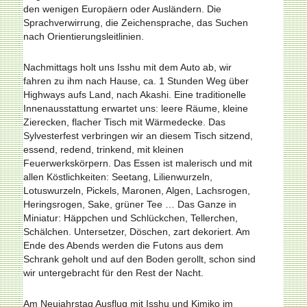
den wenigen Europäern oder Ausländern. Die
Sprachverwirrung, die Zeichensprache, das Suchen
nach Orientierungsleitlinien.
Nachmittags holt uns Isshu mit dem Auto ab, wir
fahren zu ihm nach Hause, ca. 1 Stunden Weg über
Highways aufs Land, nach Akashi. Eine traditionelle
Innenausstattung erwartet uns: leere Räume, kleine
Zierecken, flacher Tisch mit Wärmedecke. Das
Sylvesterfest verbringen wir an diesem Tisch sitzend,
essend, redend, trinkend, mit kleinen
Feuerwerkskörpern. Das Essen ist malerisch und mit
allen Köstlichkeiten: Seetang, Lilienwurzeln,
Lotuswurzeln, Pickels, Maronen, Algen, Lachsrogen,
Heringsrogen, Sake, grüner Tee … Das Ganze in
Miniatur: Häppchen und Schlückchen, Tellerchen,
Schälchen. Untersetzer, Döschen, zart dekoriert. Am
Ende des Abends werden die Futons aus dem
Schrank geholt und auf den Boden gerollt, schon sind
wir untergebracht für den Rest der Nacht.
Am Neujahrstag Ausflug mit Isshu und Kimiko im