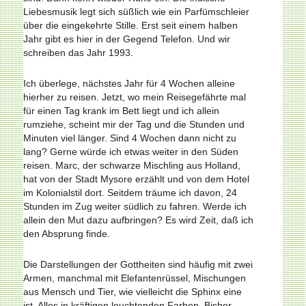
Liebesmusik legt sich süßlich wie ein Parfüm­schleier
über die eingekehrte Stille. Erst seit einem halben
Jahr gibt es hier in der Gegend Telefon. Und wir
schreiben das Jahr 1993.
Ich überlege, nächstes Jahr für 4 Wochen alleine
hierher zu reisen. Jetzt, wo mein Reisegefährte mal
für einen Tag krank im Bett liegt und ich allein
rumziehe, scheint mir der Tag und die Stunden und
Minuten viel länger. Sind 4 Wochen dann nicht zu
lang? Gerne würde ich etwas weiter in den Süden
reisen. Marc, der schwarze Mischling aus Holland,
hat von der Stadt Mysore erzählt und von dem Hotel
im Kolonialstil dort. Seitdem träume ich davon, 24
Stunden im Zug weiter südlich zu fahren. Werde ich
allein den Mut dazu aufbringen? Es wird Zeit, daß ich
den Absprung finde.
Die Darstellungen der Gottheiten sind häufig mit zwei
Armen, manchmal mit Elefantenrüssel, Mischungen
aus Mensch und Tier, wie vielleicht die Sphinx eine
ist. Alles in kräftigen leuchtenden Farben. Bisher