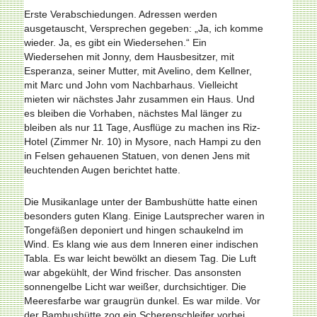
Erste Verabschiedungen. Adressen werden
ausgetauscht, Versprechen gegeben: „Ja, ich komme
wieder. Ja, es gibt ein Wiedersehen.“ Ein
Wiedersehen mit Jonny, dem Hausbesitzer, mit
Esperanza, seiner Mutter, mit Avelino, dem Kellner,
mit Marc und John vom Nachbarhaus. Vielleicht
mieten wir nächstes Jahr zusammen ein Haus. Und
es bleiben die Vorhaben, nächstes Mal länger zu
bleiben als nur 11 Tage, Ausflüge zu machen ins Riz-
Hotel (Zimmer Nr. 10) in Mysore, nach Hampi zu den
in Felsen gehauenen Statuen, von denen Jens mit
leuchtenden Augen berichtet hatte.
Die Musikanlage unter der Bambushütte hatte einen
besonders guten Klang. Einige Lautsprecher waren in
Tongefäßen deponiert und hingen schaukelnd im
Wind. Es klang wie aus dem Inneren einer indischen
Tabla. Es war leicht bewölkt an diesem Tag. Die Luft
war abgekühlt, der Wind frischer. Das ansonsten
sonnengelbe Licht war weißer, durchsichtiger. Die
Meeresfarbe war graugrün dunkel. Es war milde. Vor
der Bambushütte zog ein Scherenschleifer vorbei,