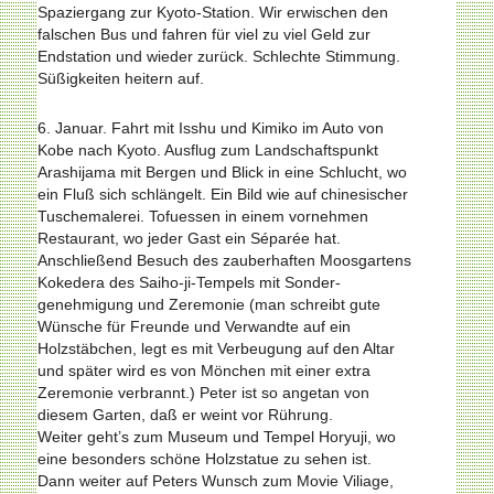
Spaziergang zur Kyoto-Station. Wir erwischen den
falschen Bus und fahren für viel zu viel Geld zur
Endstation und wieder zurück. Schlechte Stimmung.
Süßigkeiten heitern auf.
6. Januar. Fahrt mit Isshu und Kimiko im Auto von
Kobe nach Kyoto. Ausflug zum Landschaftspunkt
Arashijama mit Bergen und Blick in eine Schlucht, wo
ein Fluß sich schlängelt. Ein Bild wie auf chinesischer
Tuschemalerei. Tofuessen in einem vornehmen
Restaurant, wo jeder Gast ein Séparée hat.
Anschließend Besuch des zauberhaften Moosgartens
Kokedera des Saiho-ji-Tempels mit Sonder­
genehmigung und Zeremonie (man schreibt gute
Wünsche für Freunde und Verwandte auf ein
Holzstäbchen, legt es mit Verbeugung auf den Altar
und später wird es von Mönchen mit einer extra
Zeremonie verbrannt.) Peter ist so angetan von
diesem Garten, daß er weint vor Rührung.
Weiter geht’s zum Museum und Tempel Horyuji, wo
eine besonders schöne Holzstatue zu sehen ist.
Dann weiter auf Peters Wunsch zum Movie Viliage,