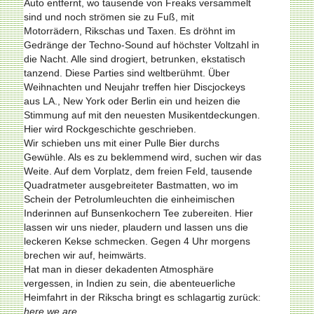
Auto entfernt, wo tausende von Freaks versammelt
sind und noch strömen sie zu Fuß, mit
Motorrädern, Rikschas und Taxen. Es dröhnt im
Gedränge der Techno-Sound auf höchster Voltzahl in
die Nacht. Alle sind drogiert, betrunken, ekstatisch
tanzend. Diese Parties sind weltberühmt. Über
Weihnachten und Neujahr treffen hier Discjockeys
aus LA., New York oder Berlin ein und heizen die
Stimmung auf mit den neuesten Musikentdeckungen.
Hier wird Rockgeschichte geschrieben.
Wir schieben uns mit einer Pulle Bier durchs
Gewühle. Als es zu beklemmend wird, suchen wir das
Weite. Auf dem Vorplatz, dem freien Feld, tausende
Quadratmeter ausgebreiteter Bastmatten, wo im
Schein der Petrolumleuchten die einheimischen
Inderinnen auf Bunsenkochern Tee zubereiten. Hier
lassen wir uns nieder, plaudern und lassen uns die
leckeren Kekse schmecken. Gegen 4 Uhr morgens
brechen wir auf, heimwärts.
Hat man in dieser dekadenten Atmosphäre
vergessen, in Indien zu sein, die abenteuerliche
Heimfahrt in der Rikscha bringt es schlagartig zurück:
here we are
.