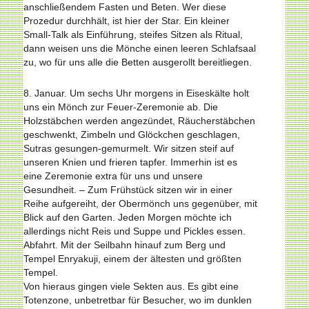
anschließendem Fasten und Beten. Wer diese
Prozedur durchhält, ist hier der Star. Ein kleiner
Small-Talk als Einführung, steifes Sitzen als Ritual,
dann weisen uns die Mönche einen leeren Schlafsaal
zu, wo für uns alle die Betten ausgerollt bereitliegen.
8. Januar. Um sechs Uhr morgens in Eiseskälte holt
uns ein Mönch zur Feuer-Zeremonie ab. Die
Holzstäbchen werden angezündet, Räucherstäbchen
geschwenkt, Zimbeln und Glöckchen geschlagen,
Sutras gesungen-gemurmelt. Wir sitzen steif auf
unseren Knien und frieren tapfer. Immerhin ist es
eine Zeremonie extra für uns und unsere
Gesundheit. – Zum Frühstück sitzen wir in einer
Reihe aufgereiht, der Obermönch uns gegenüber, mit
Blick auf den Garten. Jeden Morgen möchte ich
allerdings nicht Reis und Suppe und Pickles essen.
Abfahrt. Mit der Seilbahn hinauf zum Berg und
Tempel Enryakuji, einem der ältesten und größten
Tempel.
Von hieraus gingen viele Sekten aus. Es gibt eine
Totenzone, unbetretbar für Besucher, wo im dunklen