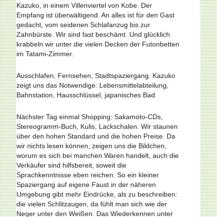
Kazuko, in einem Villenviertel von Kobe. Der
Empfang ist überwältigend. An alles ist für den Gast
gedacht, vom seidenen Schlafanzug bis zur
Zahnbürste. Wir sind fast beschämt. Und glücklich
krabbeln wir unter die vielen Decken der Futonbetten
im Tatami-Zimmer.
Ausschlafen, Fernsehen, Stadtspaziergang. Kazuko
zeigt uns das Notwendige: Lebensmittelabteilung,
Bahnstation, Hausschlüssel, japanisches Bad.
Nächster Tag einmal Shopping: Sakamoto-CDs,
Stereo­gramm-Buch, Kulis, Lackschalen. Wir staunen
über den hohen Standard und die hohen Preise. Da
wir nichts lesen können, zeigen uns die Bildchen,
worum es sich bei manchen Waren handelt, auch die
Verkäufer sind hilfsbereit, soweit die
Sprachkenntnisse eben reichen. So ein kleiner
Spaziergang auf eigene Faust in der näheren
Umgebung gibt mehr Eindrücke, als zu beschreiben:
die vielen Schlitzaugen, da fühlt man sich wie der
Neger unter den Weißen. Das Wiederkennen unter