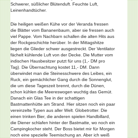
Schwerer, süßlicher Blü­tenduft. Feuchte Luft,
Leinenhandtücher.
Die heiligen weißen Kühe vor der Veranda fressen
die Blätter vom Bananenbaum, aber sie fressen auch
viel Pappe. Vom Nachbarn schallen die alten Hits aus
der Rockgeschichte herüber. In der Mittagshitze
liegen die Glieder schwer ausgestreckt. Der Ventilator
fächelt kühlende Luft von der Decke. Die Mutter vom
indischen Hausbesitzer putzt für uns (1,- DM pro
Tag). Die Übernachtung kostet 11,- DM. Dann
überwindet man die Steinesschwere des Leibes, ein
Ruck, ein gemächlicher Gang durch die Sonnenglut,
die um diese Tageszeit brennt, durch die Dünen,
schon kühlen die Meereswogen wuchtig das Gemüt.
Danach ein Glas Tee in der schattigen
Bastmattenhütte am Strand. Hier sitzen noch ein paar
vereinzelte Typen aus aller Welt. Globetrotter. Die
einen trinken Bier, die anderen spielen Handbillard,
die Diener schlafen hinter der Bastmatte, wo noch ein
Campingkocher steht. Der Boss bietet mir für Morgen
noch eine spezielle Teemischung an. Aber ich weiß