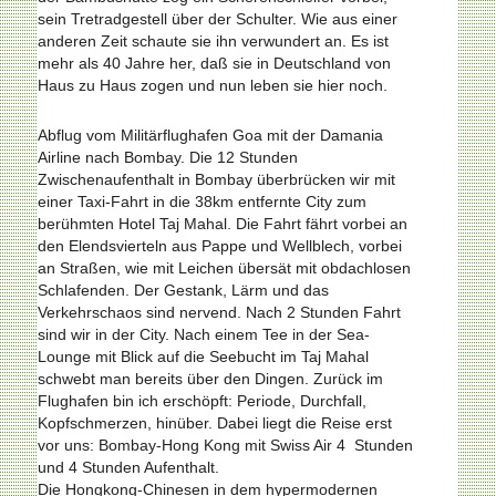
sein Tretradgestell über der Schulter. Wie aus einer
anderen Zeit schaute sie ihn verwundert an. Es ist
mehr als 40 Jahre her, daß sie in Deutschland von
Haus zu Haus zogen und nun leben sie hier noch.
Abflug vom Militärflughafen Goa mit der Damania
Airline nach Bombay. Die 12 Stunden
Zwischenaufenthalt in Bombay überbrücken wir mit
einer Taxi-Fahrt in die 38km entfernte City zum
berühmten Hotel Taj Mahal. Die Fahrt fährt vorbei an
den Elendsvierteln aus Pappe und Wellblech, vorbei
an Straßen, wie mit Leichen übersät mit obdachlosen
Schlafenden. Der Gestank, Lärm und das
Verkehrschaos sind nervend. Nach 2 Stunden Fahrt
sind wir in der City. Nach einem Tee in der Sea-
Lounge mit Blick auf die Seebucht im Taj Mahal
schwebt man bereits über den Dingen. Zurück im
Flughafen bin ich erschöpft: Periode, Durchfall,
Kopfschmerzen, hinüber. Dabei liegt die Reise erst
vor uns: Bombay-Hong Kong mit Swiss Air 4 Stunden
und 4 Stunden Aufenthalt.
Die Hongkong-Chinesen in dem hypermodernen