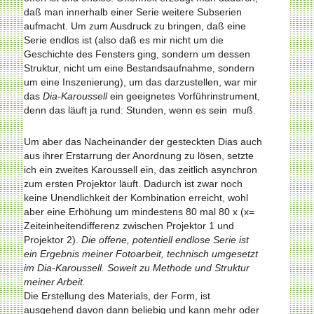
daß man innerhalb einer Serie weitere Subserien
aufmacht. Um zum Ausdruck zu bringen, daß eine
Serie endlos ist (also daß es mir nicht um die
Geschichte des Fensters ging, sondern um dessen
Struktur, nicht um eine Bestandsaufnahme, sondern
um eine Inszenierung), um das darzustellen, war mir
das
Dia-Karoussell
ein geeignetes Vorführinstrument,
denn das läuft ja rund: Stunden, wenn es sein muß.
Um aber das Nacheinander der gesteckten Dias auch
aus ihrer Erstarrung der Anordnung zu lösen, setzte
ich ein zweites Karoussell ein, das zeitlich asynchron
zum ersten Projektor läuft. Dadurch ist zwar noch
keine Unendlichkeit der Kombination erreicht, wohl
aber eine Erhöhung um mindestens 80 mal 80 x (x=
Zeiteinheitendifferenz zwischen Projektor 1 und
Projektor 2).
Die offene, potentiell endlose Serie ist
ein Ergebnis meiner Fotoarbeit, technisch umgesetzt
im Dia-Karoussell.
Soweit zu Methode und Struktur
meiner Arbeit.
Die Erstellung des Materials, der Form, ist
ausgehend davon dann beliebig und kann mehr oder