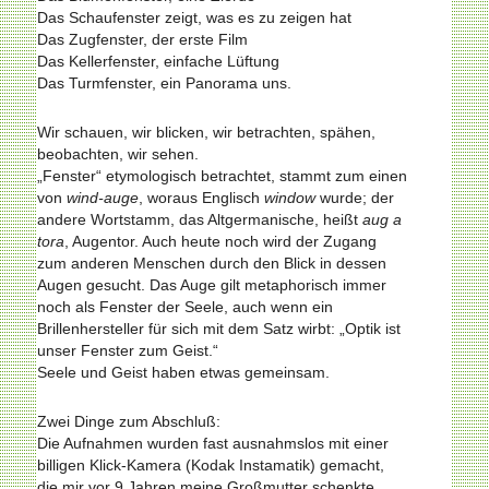
Das Schaufenster zeigt, was es zu zeigen hat
Das Zugfenster, der erste Film
Das Kellerfenster, einfache Lüftung
Das Turmfenster, ein Panorama uns.
Wir schauen, wir blicken, wir betrachten, spähen,
beobachten, wir sehen.
„Fenster“ etymologisch betrachtet, stammt zum einen
von
wind-auge
, woraus Englisch
window
wurde; der
andere Wortstamm, das Altgermanische, heißt
aug a
tora
, Augentor. Auch heute noch wird der Zugang
zum anderen Menschen durch den Blick in dessen
Augen gesucht. Das Auge gilt metaphorisch immer
noch als Fenster der Seele, auch wenn ein
Brillenhersteller für sich mit dem Satz wirbt: „Optik ist
unser Fenster zum Geist.“
Seele und Geist haben etwas gemeinsam.
Zwei Dinge zum Abschluß:
Die Aufnahmen wurden fast ausnahmslos mit einer
billigen Klick-Kamera (Kodak Instamatik) gemacht,
die mir vor 9 Jahren meine Großmutter schenkte.