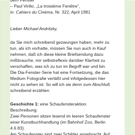
dem Fenster“
– Paul Virilio, „La troisième Fenêtre“,
in:
Cahiers du Cinéma
, Nr. 322, April 1981
Lieber Michael Andritzky,
da Sie mich schreibend gezwungen haben, mehr zu
tun, als ich vorhatte, müssen Sie nun auch in Kauf
nehmen, daß ich diese kleine Briefsendung dazu
mißbrauche, mir selbstreflexiv darüber Klarheit zu
verschaffen, was ich zu tun im Begriff war und bin.
Die Dia-Fenster-Serie hat eine Fortsetzung, die das
Medium Fotografie verläßt und infolgedessen hier
nicht zu sehen ist. So will ich sie denn zum Abschluß
schreibend erzählen:
Geschichte 1:
eine Schaufensteraktion.
Beschreibung:
Zwei Personen sitzen lesend im leeren Schaufenster
einer Kunstbuchhandlung (im Bahnhof Zoo, Berlin
4.6.83).
Am Schaufenster sind zwei Schilder angebracht. Auf